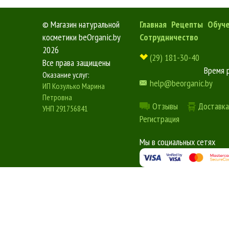
©
Магазин натуральной
Главная
Рецепты
Обуч
косметики beOrganic.by
Сотрудничество
2026
(29) 181-30-40
Все права защищены
Время 
Оказание услуг:
help@beorganic.by
ИП Козулько Марина
Петровна
Отзывы
Доставка
УНП 291756841
Регистрация
Мы в социальных сетях