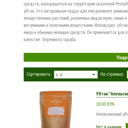
средств, находящегося на территории сказочной Респу
убтан. Это натуральная пудра для ежедневного умыван
лекарственных растений, различных видов муки, глины и 
витаминами и полезными веществами. Используют убтан
мыла и обычных моющих средств. Он применяется для 
качестве: бережного скраба.
Подр
Сортировать:
На странице:
А-Я
Убтан "Апельсин
18.00 BYN
Апельсиновый уб
Нет в наличии