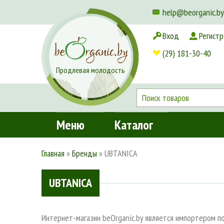
help@beorganic.by
Вход
Регистр
Доставка и оплата
(29) 181-30-40
Продлевая молодость
Меню
Каталог
Главная
»
Бренды
»
UBTANICA
UBTANICA
Интернет-магазин beOrganic.by является импортером 