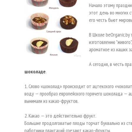
Начало этому праздни
этот день во многих с
его честь бьют миров
В Школе beOrganic.by 
изготовлению "живого"
ароматное из наших з
А сегодня, в честь пр
шоколаде
.
1. Слово «шоколад» происходит от ацтекского «чоколатл
воду — прообраз европейского горячего шоколада — ацт
вынимали из какао-фруктов.
2. Какао — это действительно фрукт.
Большие продолговатые плоды торчат буквально из ств
работники плантаций срезают какао-фрукты.