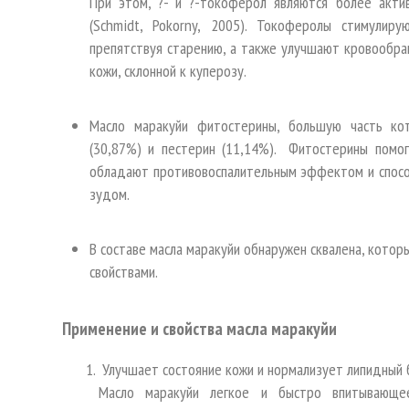
При этом, ?- и ?-токоферол являются более акти
(Schmidt, Pokorny, 2005). Токоферолы стимулир
препятствуя старению, а также улучшают кровообра
кожи, склонной к куперозу.
Масло маракуйи фитостерины, большую часть кото
(30,87%) и пестерин (11,14%). Фитостерины помо
обладают противовоспалительным эффектом и спосо
зудом.
В составе масла маракуйи обнаружен сквалена, кото
свойствами.
Применение и свойства масла маракуйи
Улучшает состояние кожи и нормализует липидный 
Масло маракуйи легкое и быстро впитывающее