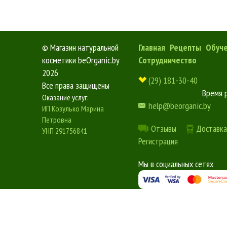
©
Магазин натуральной
Главная
Рецепты
Обуч
косметики beOrganic.by
Сотрудничество
2026
(29) 181-30-40
Все права защищены
Время 
Оказание услуг:
help@beorganic.by
ИП Козулько Марина
Петровна
Отзывы
Доставка
УНП 291756841
Регистрация
Мы в социальных сетях