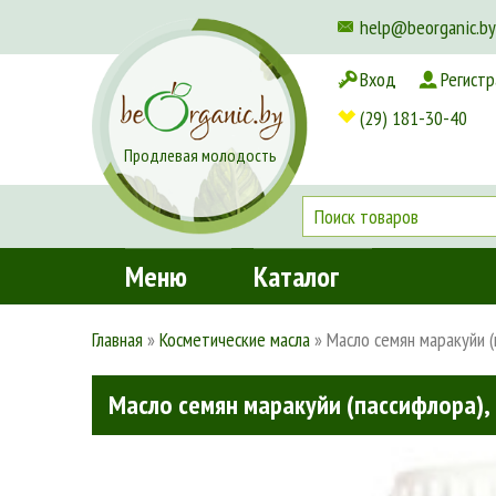
help@beorganic.by
Вход
Регистр
Доставка и оплата
(29) 181-30-40
Продлевая молодость
Меню
Каталог
Главная
»
Косметические масла
»
Масло семян маракуйи 
Масло семян маракуйи (пассифлора),