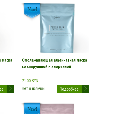
я маска
Омолаживающая альгинатная маска
со спирулиной и хлореллой
21.00 BYN
Нет в наличии
ее
Подробнее