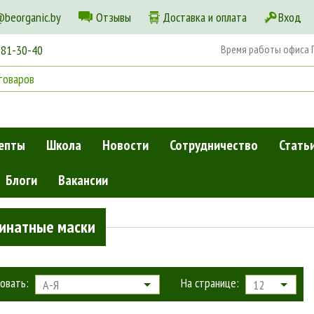
@beorganic.by
Отзывы
Доставка и оплата
Вход
181-30-40
Время работы офиса Пн
епты
Школа
Новости
Сотрудничество
Стать
Блоги
Вакансии
я лица
»
Альгинатные маски
гинатные маски
овать:
На странице:
А-Я
12