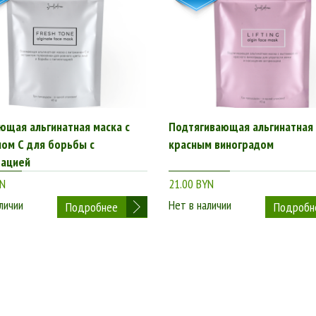
щая альгинатная маска с
Подтягивающая альгинатная 
ом С для борьбы с
красным виноградом
тацией
YN
21.00 BYN
личии
Нет в наличии
Подробнее
Подробн