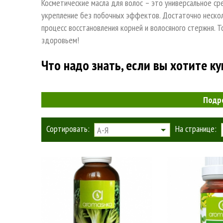
Косметические масла для волос – это универсальное с
укрепление без побочных эффектов. Достаточно нескол
процесс восстановления корней и волосяного стержня. Т
здоровьем!
Что надо знать, если вы хотите к
Для того чтобы правильно выбрать натуральные масла 
Подр
обратите внимание на их тип и актуальные проблемы:
Нормальный – отличается естественным блеском, 
Сортировать:
На странице:
А-Я
отсутствием потребности в частном мытье и приз
уход необходим, чтобы сохранить привлекательн
обратить внимание на натуральные оливковые, арг
один из вариантов.
Выпадение – может быть сезонным из-за нехватки
гормональным фоном. Купить масло для волос, ск
горчичное, касторовое, облепиховое, репейное, л