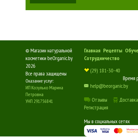
©
Магазин натуральной
Главная
Рецепты
Обуч
косметики beOrganic.by
Сотрудничество
2026
(29) 181-30-40
Все права защищены
Время 
Оказание услуг:
help@beorganic.by
ИП Козулько Марина
Петровна
Отзывы
Доставка
УНП 291756841
Регистрация
Мы в социальных сетях