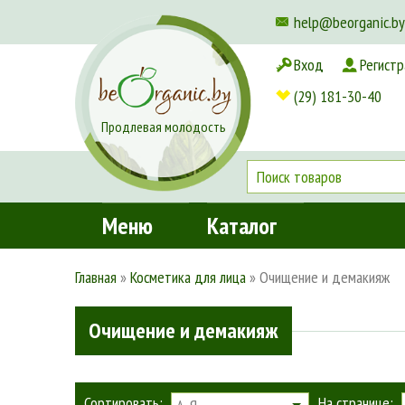
help@beorganic.by
Вход
Регистр
Доставка и оплата
(29) 181-30-40
Продлевая молодость
Меню
Каталог
Главная
»
Косметика для лица
»
Очищение и демакияж
Очищение и демакияж
Сортировать:
На странице: