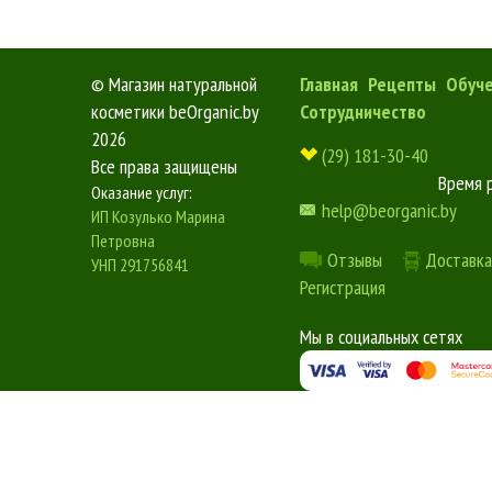
©
Магазин натуральной
Главная
Рецепты
Обуч
косметики beOrganic.by
Сотрудничество
2026
(29) 181-30-40
Все права защищены
Время 
Оказание услуг:
help@beorganic.by
ИП Козулько Марина
Петровна
Отзывы
Доставка
УНП 291756841
Регистрация
Мы в социальных сетях