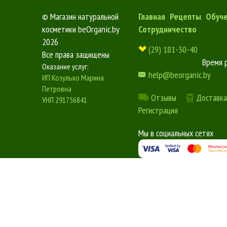
©
Магазин натуральной
Главная
Рецепты
Обуч
косметики beOrganic.by
Сотрудничество
2026
(29) 181-30-40
Все права защищены
Время 
Оказание услуг:
help@beorganic.by
ИП Козулько Марина
Петровна
Отзывы
Доставка
УНП 291756841
Регистрация
Мы в социальных сетях