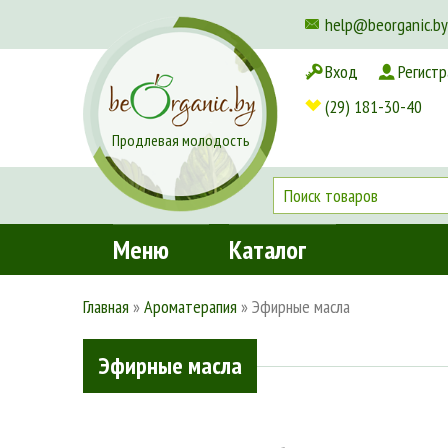
help@beorganic.by
Вход
Регистр
Доставка и оплата
(29) 181-30-40
Продлевая молодость
Меню
Каталог
Главная
»
Ароматерапия
»
Эфирные масла
Эфирные масла