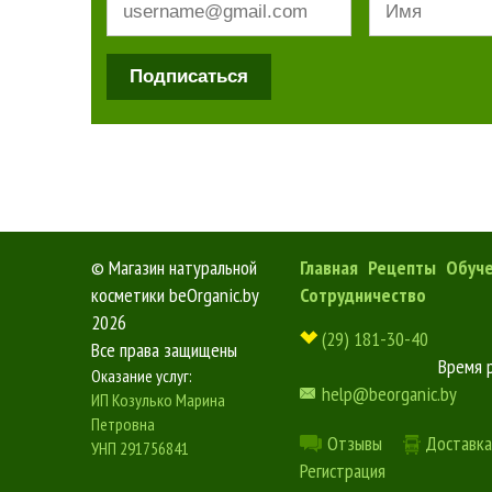
Подписаться
©
Магазин натуральной
Главная
Рецепты
Обуч
косметики beOrganic.by
Сотрудничество
2026
(29) 181-30-40
Все права защищены
Время 
Оказание услуг:
help@beorganic.by
ИП Козулько Марина
Петровна
Отзывы
Доставка
УНП 291756841
Регистрация