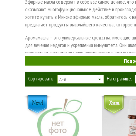
Эфирные масла содержат в себе все самое ценное, что 
оказывают многофункциональное действие и производят
хотите купить в Минске эфирные масла, обратитесь к н
предлагает продукты высочайшего качества, которые н
Аромамасла – это универсальные средства, имеющие ши
для лечения недугов и укрепления иммунитета. Они яв
препаратам, поэтому активно применяются в косметоло
ароматерапии.
Подр
Как выбрать качественные арома
Сортировать:
На странице:
А-Я
Многие магазины предлагают купить в Минске аромамас
качественный продукт от подделки. Признаками натура
этикетка с пометкой «100% натуральное эфирное 
годности и названием растения для получения ма
флакон из темного стекла с дозатором и объемо