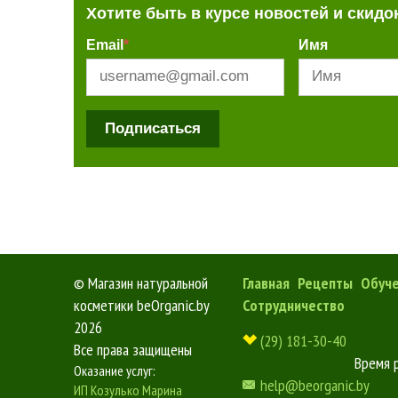
Хотите быть в курсе новостей и скидо
Email
*
Имя
Подписаться
©
Магазин натуральной
Главная
Рецепты
Обуч
косметики beOrganic.by
Сотрудничество
2026
(29) 181-30-40
Все права защищены
Время 
Оказание услуг:
help@beorganic.by
ИП Козулько Марина