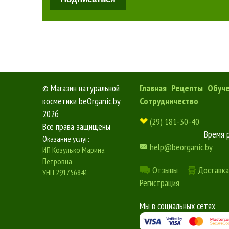
©
Магазин натуральной
Главная
Рецепты
Обуч
косметики beOrganic.by
Сотрудничество
2026
(29) 181-30-40
Все права защищены
Время 
Оказание услуг:
help@beorganic.by
ИП Козулько Марина
Петровна
Отзывы
Доставка
УНП 291756841
Регистрация
Мы в социальных сетях