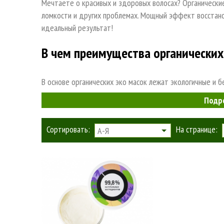
Мечтаете о красивых и здоровых волосах? Органические
ломкости и других проблемах. Мощный эффект восстан
идеальный результат!
В чем преимущества органических
В основе органических эко масок лежат экологичные и 
нам самой природой и превращающие обычный домашний
Подр
процедуру. Уникальные сочетания компонентов не вклю
производных. Такие маски не утяжеляют волосы, не ра
Сортировать:
На странице:
А-Я
обеспечивают стойкий результат.
Как выбрать и купить натуральну
Состав – главный фактор, который нужно учитывать при
обязательно присутствуют:
Аминокислоты – для увлажнения волосяного стерж