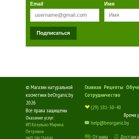
Email
*
Имя
Подписаться
©
Магазин натуральной
Главная
Рецепты
Обуч
косметики beOrganic.by
Сотрудничество
2026
(29) 181-30-40
Все права защищены
Время 
Оказание услуг:
help@beorganic.by
ИП Козулько Марина
Петровна
Отзывы
Доставка
УНП 291756841