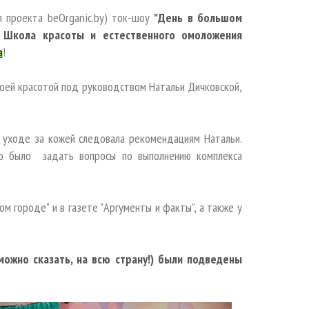
я проекта beOrganic.by) ток-шоу
"День в большом
и
Школа красоты и естественного омоложения
а
!
воей красотой под руководством Натальи Дичковской,
в уходе за кожей следовала рекомендациям Натальи.
но было задать вопросы по выполнению комплекса
 городе" и в газете "Аргументы и факты", а также у
(можно сказать, на всю страну!) были подведены