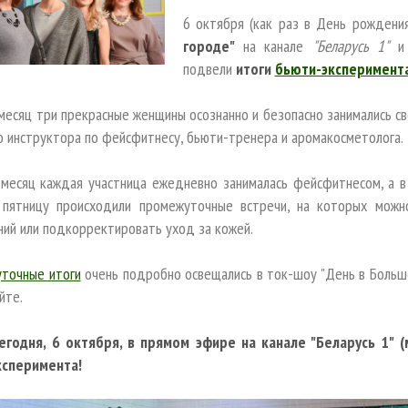
6 октября (как раз в День рождени
городе"
на канале
"Беларусь 1"
подвели
итоги
бьюти-эксперимент
 месяц три прекрасные женщины осознанно и безопасно занимались с
о инструктора по фейсфитнесу, бьюти-тренера и аромакосметолога.
 месяц каждая участница ежедневно занималась фейсфитнесом, а 
пятницу происходили промежуточные встречи, на которых мож
ний или подкорректировать уход за кожей.
точные итоги
очень подробно освещались в ток-шоу "День в Большом
айте.
егодня, 6 октября, в прямом эфире на канале "Беларусь 1" 
ксперимента!