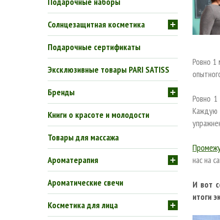
Подарочные наборы
Солнцезащитная косметика
Подарочные сертификаты
Ровно 1
Эксклюзивные товары PARI SATISS
опытног
Бренды
Ровно 1
Каждую 
Книги о красоте и молодости
упражне
Товары для массажа
Промежу
Ароматерапия
нас на с
Ароматические свечи
И вот с
итоги э
Косметика для лица