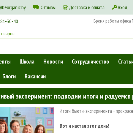
@beorganic.by
Отзывы
Доставка и оплата
Вход
181-30-40
Время работы офиса Пн
епты
Школа
Новости
Сотрудничество
Стать
Блоги
Вакансии
итоги и радуемся результатам участниц!
ивый эксперимент: подводим итоги и радуемся 
Итоги бьюти-эксперимента - прекрас
Вот и настал этот день!