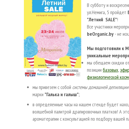
В субботу и воскресе
ул.Немига, 5 пройдет
"Летний SALE"
!
Все участники меропр
beOrganic.by
- не ис
Мы подготовили к М
уникальные меропр
мы обещаем скидки о
позиции
базовых
,
эфир
физиологической кос
мы привезем с собой
системы домашней депиляции
марки
"Галька и галыш"
;
в определенные часы на нашем стенде будет нах
волшебной палитрой драпировочных платков! А это 
ароматерапии с консультацией по подбору вашей 