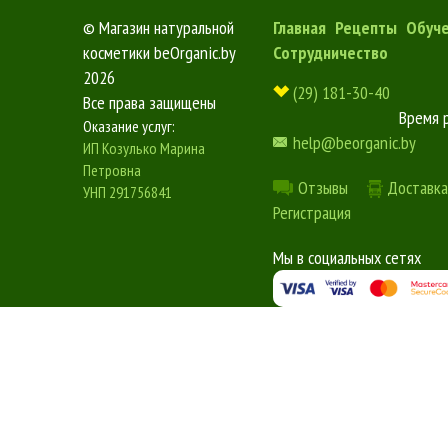
©
Магазин натуральной
Главная
Рецепты
Обуч
косметики beOrganic.by
Сотрудничество
2026
(29) 181-30-40
Все права защищены
Время 
Оказание услуг:
help@beorganic.by
ИП Козулько Марина
Петровна
Отзывы
Доставка
УНП 291756841
Регистрация
Мы в социальных сетях