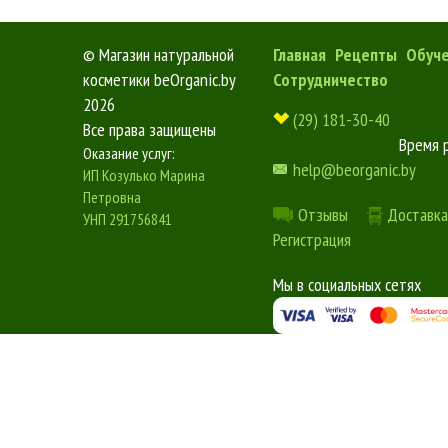
©
Магазин натуральной
Главная
Рецепты
Обуч
косметики beOrganic.by
Сотрудничество
2026
(29) 181-30-40
Все права защищены
Время 
Оказание услуг:
help@beorganic.by
ИП Козулько Марина
Петровна
Отзывы
Доставка
УНП 291756841
Регистрация
Мы в социальных сетях