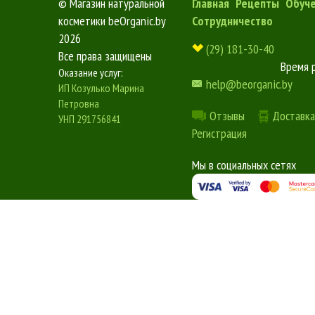
©
Магазин натуральной
Главная
Рецепты
Обуч
косметики beOrganic.by
Сотрудничество
2026
(29) 181-30-40
Все права защищены
Время 
Оказание услуг:
help@beorganic.by
ИП Козулько Марина
Петровна
Отзывы
Доставка
УНП 291756841
Регистрация
Мы в социальных сетях