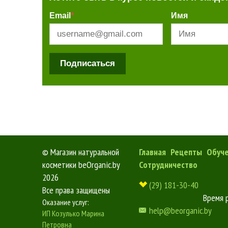
Email
*
Имя
Подписаться
©
Магазин натуральной
Главная
Рецепты
Обуч
косметики beOrganic.by
Сотрудничество
2026
(29) 181-30-40
Все права защищены
Время 
Оказание услуг:
help@beorganic.by
ИП Козулько Марина
Петровна