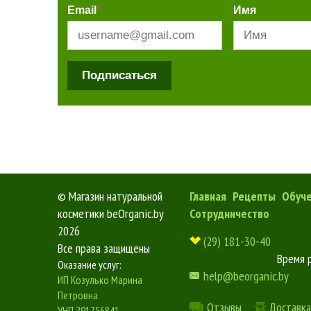
Email
*
Имя
Подписаться
©
Магазин натуральной
Главная
Рецепты
Обуч
косметики beOrganic.by
Сотрудничество
2026
(29) 181-30-40
Все права защищены
Время 
Оказание услуг:
help@beorganic.by
ИП Козулько Марина
Петровна
Отзывы
Доставка
УНП 291756841