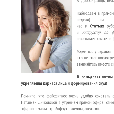
В "Добрай ранiцы, Бел
Наблюдаем в прямом
недели) на
нас в
Статьях
руб
и
инструктор по ф
показывает самые эф
Ждем вас у экранов т
кто не смог посмотре
занимайтесь вместе с
В семьдесят пятом 
укрепления каркаса лица и формирования скул!
Помните, что фейсфитнес очень удобно сочетать с
Натальей Дичковской в утреннем прямом эфире, самы
эфирного масла - грейпфрута, лимона, апельсина.