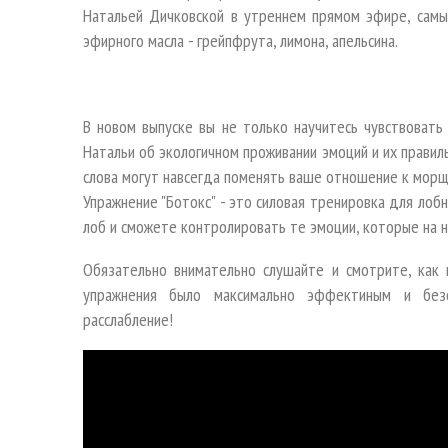
Натальей Дичковской в утреннем прямом эфире, самы
эфирного масла - грейпфрута, лимона, апельсина.
В новом выпуске вы не только научитесь чувствовать
Натальи об экологичном проживании эмоций и их правил
слова могут навсегда поменять ваше отношение к мор
Упражнение "Ботокс" - это силовая тренировка для лоб
лоб и сможете контролировать те эмоции, которые на н
Обязательно внимательно слушайте и смотрите, как 
упражнения было максимально эффектиным и без
расслабление!