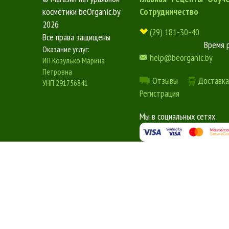
косметики beOrganic.by
Сотрудничество
2026
(29) 181-30-40
Все права защищены
Время 
Оказание услуг:
help@beorganic.by
ИП Козулько Марина
Петровна
Отзывы
Доставка
УНП 291756841
Регистрация
Мы в социальных сетях