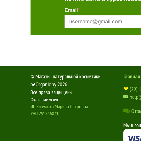
Email
*
©
Магазин натуральной косметики
Главная
beOrganic.by
2026
(29) 
Все права защищены
help
Оказание услуг:
ИП Козулько Марина Петровна
Отз
УНП 291756841
Мы в со