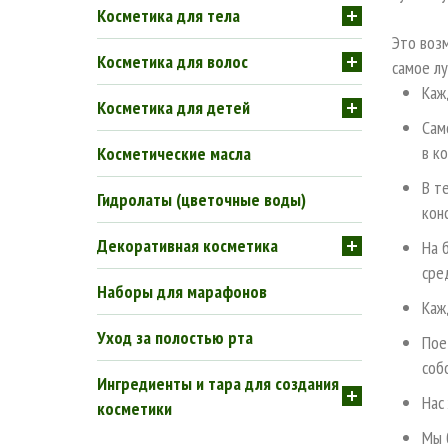
Косметика для тела
Это воз
Косметика для волос
самое л
Каж
Косметика для детей
Сам
в к
Косметические масла
В т
Гидролаты (цветочные воды)
кон
Декоративная косметика
На 
сре
Наборы для марафонов
Каж
Уход за полостью рта
Пое
соб
Ингредиенты и тара для создания
Нас
косметики
Мы 