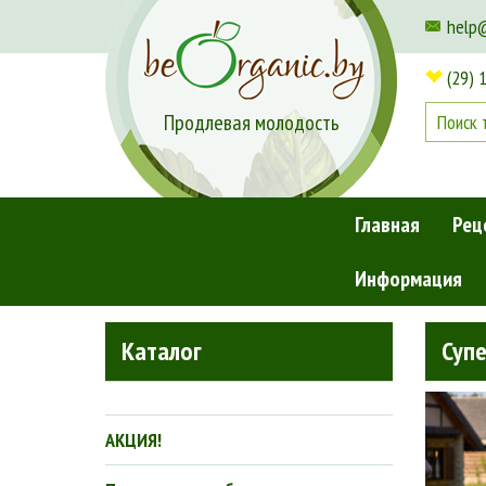
help
(29) 
Продлевая молодость
Главная
Рец
Информация
Главная
»
Новости
»
Супер цена на бьюти-путешествие
Каталог
Супе
АКЦИЯ!