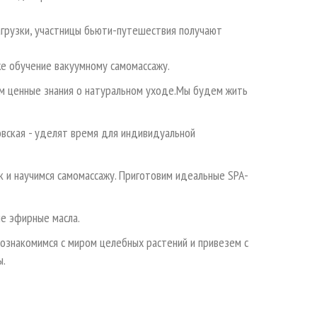
агрузки, участницы бьюти-путешествия получают
е обучение вакуумному самомассажу.
м ценные знания о натуральном уходе.Мы будем жить
овская - уделят время для индивидуальной
к и научимся самомассажу. Приготовим идеальные SPA-
ые эфирные масла.
познакомимся с миром целебных растений и привезем с
ы.