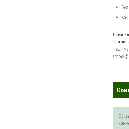
Буд
Каж
Самое в
Подробн
Наши ме
school@b
Ком
Оста
комм