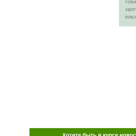
толь
заре
поль
Хотите быть в курсе ново