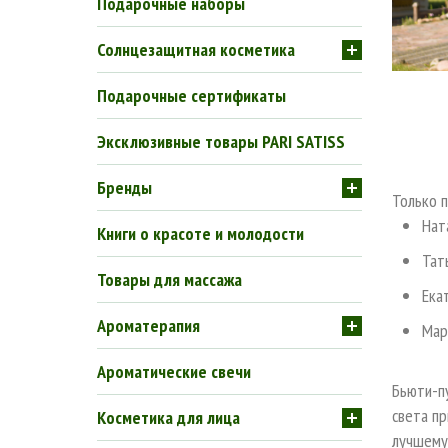
Подарочные наборы
Солнцезащитная косметика
Подарочные сертификаты
Эксклюзивные товары PARI SATISS
Бренды
Только 
Нат
Книги о красоте и молодости
Тат
Товары для массажа
Ека
Ароматерапия
Мар
Ароматические свечи
Бьюти-пу
света пр
Косметика для лица
лучшему.