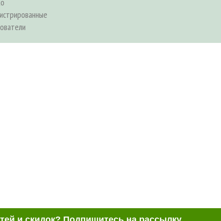
ко
гистрированные
зователи
стей и скидок? Подпишитесь на рассылку.