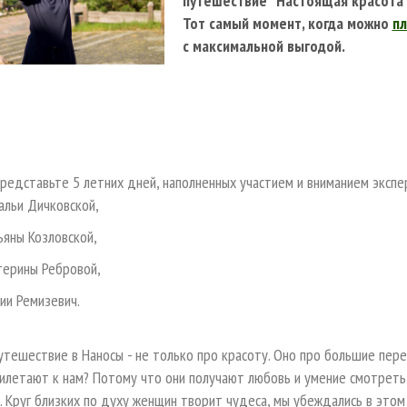
путешествие “Настоящая красота”
Тот самый момент, когда можно
пл
с максимальной выгодой.
представьте 5 летних дней, наполненных участием и вниманием эксп
альи Дичковской,
ьяны Козловской,
терины Ребровой,
ии Ремизевич.
тешествие в Наносы - не только про красоту. Оно про большие пере
илетают к нам? Потому что они получают любовь и умение смотреть 
 Круг близких по духу женщин творит чудеса, мы убеждались в этом