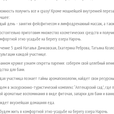
можность получить все и сразу! Кроме мощнейшей внутренней перез
учшее:
дый день - занятия фейсфитнесом и лимфодренажный массаж, а такж
остоятельно приготовим множество косметических средств и получи
омфортной этно-усадьбе на берегу озера Нарочь.
ечение 5 дней Наталья Дичковская, Екатерина Реброва, Татьяна Козл
сультации каждой участнице.
банном кружке узнаем секреты парения: соберем свой целебный вени
дства для бани.
дая участница познает тайны аромапсихологии, найдет свои ресурсн
дем в экскурсионно-туристический комплекс “Аптекарский сад”, где 
ой ароматные воспоминания в виде фиточая, запарки для бани и ванн
 ждет вкуснейшая домашняя еда.
будем жить в комфортной этно-усадьбе на берегу озера Нарочь.