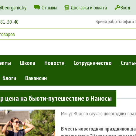
@beorganic.by
Отзывы
Доставка и оплата
Вход
181-30-40
Время работы офиса Пн
епты
Школа
Новости
Сотрудничество
Стать
Блоги
Вакансии
 в Наносы
р цена на бьюти-путешествие в Наносы
Минус 40% по случаю новогодних пра
В честь новогодних праздников д