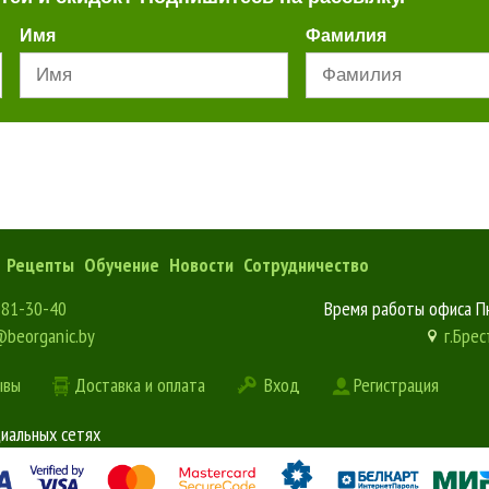
Имя
Фамилия
Рецепты
Обучение
Новости
Сотрудничество
181-30-40
Время работы офиса Пн
@beorganic.by
г.Брес
ывы
Доставка и оплата
Вход
Регистрация
циальных сетях