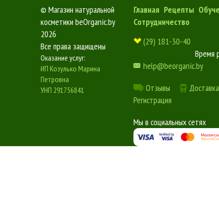
©
Магазин натуральной
Главная
Рецепты
Обуч
косметики beOrganic.by
Сотрудничество
2026
(29) 181-30-40
Все права защищены
Время 
Оказание услуг:
help@beorganic.by
ИП Козулько Марина
Петровна
Отзывы
Доставка
УНП 291756841
Регистрация
Мы в социальных сетях