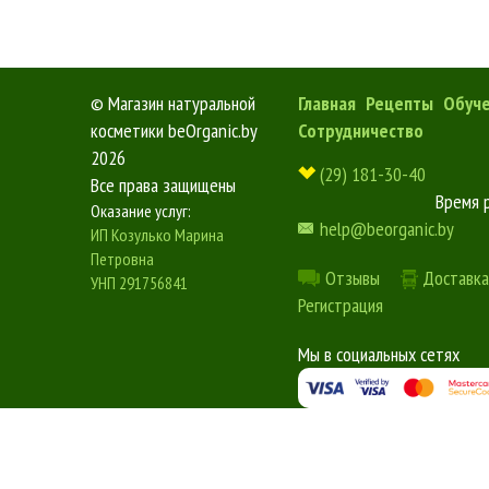
©
Магазин натуральной
Главная
Рецепты
Обуч
косметики beOrganic.by
Сотрудничество
2026
(29) 181-30-40
Все права защищены
Время 
Оказание услуг:
help@beorganic.by
ИП Козулько Марина
Петровна
Отзывы
Доставка
УНП 291756841
Регистрация
Мы в социальных сетях