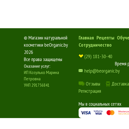
©
Магазин натуральной
Главная
Рецепты
Обуч
косметики beOrganic.by
Сотрудничество
2026
(29) 181-30-40
Все права защищены
Время 
Оказание услуг:
help@beorganic.by
ИП Козулько Марина
Петровна
Отзывы
Доставка
УНП 291756841
Регистрация
Мы в социальных сетях