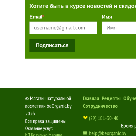
Хотите быть в курсе новостей и скидо
Email
*
Имя
Подписаться
©
Магазин натуральной
Главная
Рецепты
Обуч
косметики beOrganic.by
Сотрудничество
2026
(29) 181-30-40
Все права защищены
Время 
Оказание услуг:
help@beorganic.by
ИП Козулько Марина