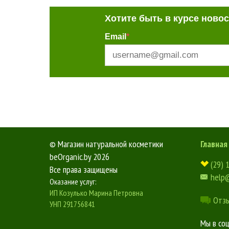
Хотите быть в курсе ново
Email
*
©
Магазин натуральной косметики
Главная
beOrganic.by
2026
(29) 
Все права защищены
help
Оказание услуг:
ИП Козулько Марина Петровна
Отз
УНП 291756841
Мы в со