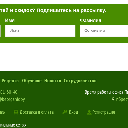
стей и скидок? Подпишитесь на рассылку.
Имя
Фамилия
Рецепты
Обучение
Новости
Сотрудничество
181-30-40
Время работы офиса Пн
@beorganic.by
г.Брес
ывы
Доставка и оплата
Вход
Регистрация
циальных сетях