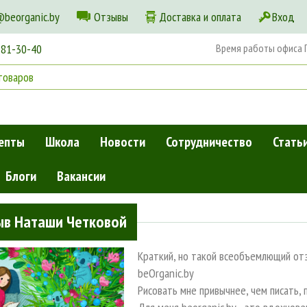
@beorganic.by
Отзывы
Доставка и оплата
Вход
181-30-40
Время работы офиса Пн
епты
Школа
Новости
Сотрудничество
Стать
Блоги
Вакансии
ыв Наташи Четковой
Краткий, но такой всеобъемлющий от
beOrganic.by
Рисовать мне привычнее, чем писать, 