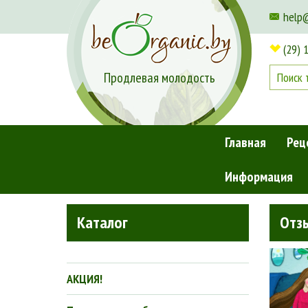
help
(29) 
Продлевая молодость
Главная
Рец
Информация
Главная
»
Отзывы
»
Отзыв Наташи Четковой
Каталог
Отз
АКЦИЯ!