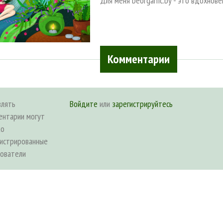
Для меня beorganic.by - это вдохнове
Комментарии
влять
Войдите
или
зарегистрируйтесь
ентарии могут
ко
гистрированные
зователи