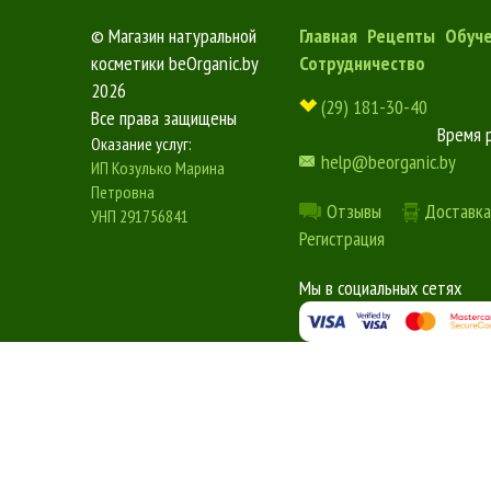
©
Магазин натуральной
Главная
Рецепты
Обуч
косметики beOrganic.by
Сотрудничество
2026
(29) 181-30-40
Все права защищены
Время 
Оказание услуг:
help@beorganic.by
ИП Козулько Марина
Петровна
Отзывы
Доставка
УНП 291756841
Регистрация
Мы в социальных сетях