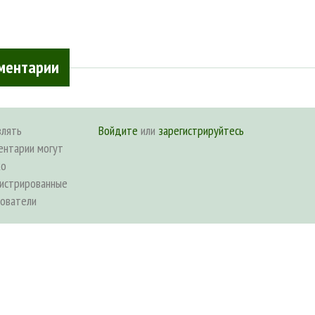
ментарии
влять
Войдите
или
зарегистрируйтесь
ентарии могут
ко
гистрированные
зователи