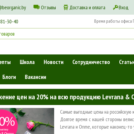
@beorganic.by
Отзывы
Доставка и оплата
Вход
181-30-40
Время работы офиса Пн
епты
Школа
Новости
Сотрудничество
Стать
Блоги
Вакансии
укцию Levrana & Onme!
жение цен на 20% на всю продукцию Levrana & 
Самые выгодные цены на российскую 
Долгое время с нашей стороны велис
Levrana и Onme, которые наконец-то 