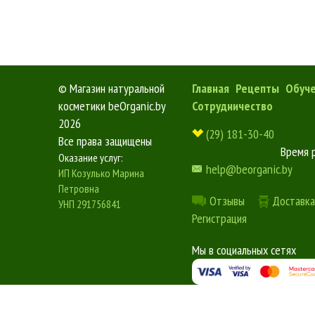
©
Магазин натуральной
Главная
Рецепты
Обуч
косметики beOrganic.by
Сотрудничество
2026
(29) 181-30-40
Все права защищены
Время 
Оказание услуг:
help@beorganic.by
ИП Козулько Марина
Петровна
Отзывы
Доставка
УНП 291756841
Регистрация
Мы в социальных сетях