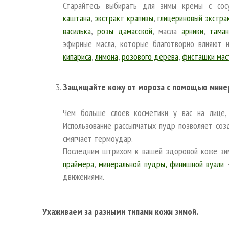
Старайтесь выбирать для зимы кремы с сос
каштана
,
экстракт крапивы
,
глицериновый экстра
василька
,
розы дамасской
, масла
арники
,
таман
эфирные масла, которые благотворно влияют 
кипариса
,
лимона
,
розового дерева
,
фисташки мас
Защищайте кожу от мороза с помощью мине
Чем больше слоев косметики у вас на лице
Использование рассыпчатых пудр позволяет соз
смягчает термоудар.
Последним штрихом к вашей здоровой коже зи
праймера
,
минеральной пудры, финишной вуали
-
движениями.
Ухаживаем за разными типами кожи зимой.