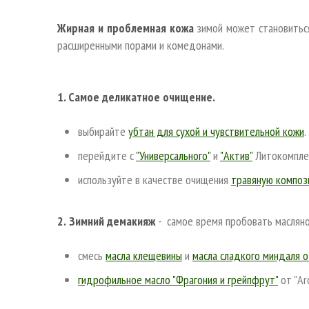
Жирная и проблемная кожа
зимой может становиться
расширенными порами и комедонами.
1. Самое деликатное очищение.
выбирайте
убтан для сухой и чувствительной кожи
.
перейдите с
"Универсального"
и
"Актив"
Литокомпле
используйте в качестве очищения
травяную композ
2.
Зимний демакияж
- самое время пробовать маслян
смесь
масла клещевины
и
масла сладкого миндаля от
гидрофильное масло "Фрагония и грейпфрут"
от "A