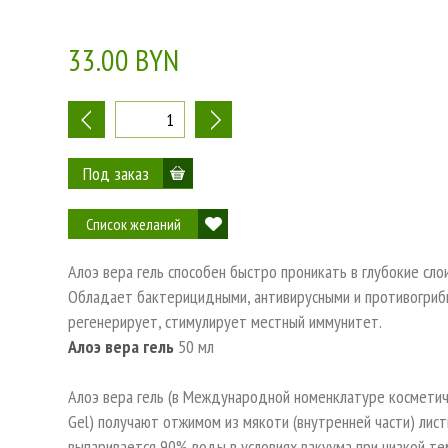
33.00 BYN
-
+
Список желаний
Алоэ вера гель способен быстро проникать в глубокие сло
Обладает бактерицидными, антивирусными и противогрибк
регенерирует, стимулирует местный иммунитет.
Алоэ вера гель
50 мл
Алоэ вера гель (в Международной номенклатуре косметичес
Gel) получают отжимом из мякоти (внутренней части) лист
выпаривается 90% воды в условиях вакуума при низкой т