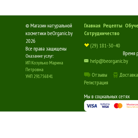
©
Магазин натуральной
Главная
Рецепты
Обуч
косметики beOrganic.by
Сотрудничество
2026
(29) 181-30-40
Все права защищены
Время 
Оказание услуг:
help@beorganic.by
ИП Козулько Марина
Петровна
Отзывы
Доставка
УНП 291756841
Регистрация
Мы в социальных сетях