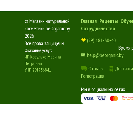
©
Магазин натуральной
Главная
Рецепты
Обуч
косметики beOrganic.by
Сотрудничество
2026
(29) 181-30-40
Все права защищены
Время 
Оказание услуг:
help@beorganic.by
ИП Козулько Марина
Петровна
Отзывы
Доставка
УНП 291756841
Регистрация
Мы в социальных сетях