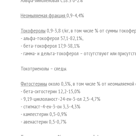
Альфа-линоленовая С18:3 0-2%
Неомыляемая фракция
0,9-4,4%
Токоферолы
0,9-3,8 г/кг, в том числе % от суммы токофе
- альфа-токоферол 57,1-82,1%,
- бета-токоферол 17,9-38,1%
- гамма- и дельта-токоферол – отсутствуют или присутст
Токотриенолы – следы.
Фитостерины
около 0,3%, в том числе % от неомыляемой 
- бета-ситостерин 12,2-15,0%
- 9,19-циклоланост-24-ен-3-ол 2,5-4,7%
- стигмаст-4-ен-3-он 3,3-4,3%
- кампестерин 0,5-0,9%
- авенастерин 0,5-0,7%