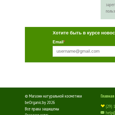
заре
поль
Хотите быть в курсе ново
Email
*
©
Магазин натуральной косметики
Главная
beOrganic.by
2026
(29) 
Все права защищены
help
Оказание услуг: