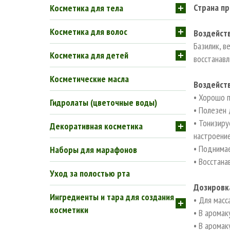
Страна п
Косметика для тела
Косметика для волос
Воздейств
Базилик, в
Косметика для детей
восстанавл
Косметические масла
Воздейств
• Хорошо п
Гидролаты (цветочные воды)
• Полезен 
• Тонизиру
Декоративная косметика
настроени
• Поднимае
Наборы для марафонов
• Восстана
Уход за полостью рта
Дозировк
Ингредиенты и тара для создания
• Для масс
косметики
• В аромак
• В аромак