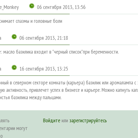
e_Monkey
06 сентября 2013, 13:56
нимает спазмы и головные боли
a
06 сентября 2013, 21:18
: масло базилика входит в "черный список"при беременности.
a
16 сентября 2013, 13:25
ный в северном секторе комнаты (карьера) базилик или аромалампа 
ую активность, привлечет успех в бизнесе и карьере. Можно капнуть ка
истья базилика между пальцами.
влять
Войдите
или
зарегистрируйтесь
ентарии могут
ко