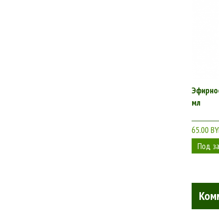
Эфирное
мл
65.00 B
Ком