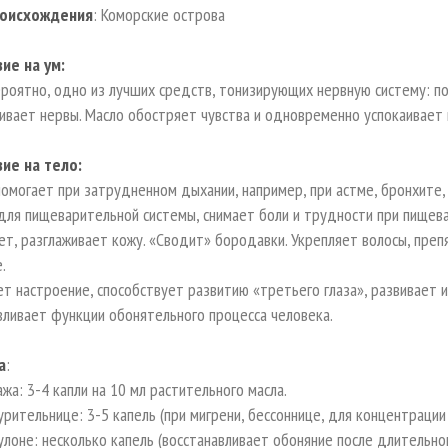
роисхождения
: Коморские острова
ие на ум:
ероятно, одно из лучших средств, тонизирующих нервную систему: п
ивает нервы. Масло обостряет чувства и одновременно успокаивает 
ие на тело:
омогает при затрудненном дыхании, например, при астме, бронхите,
для пищеварительной системы, снимает боли и трудности при пищев
ет, разглаживает кожу. «Сводит» бородавки. Укрепляет волосы, преп
е.
т настроение, способствует развитию «третьего глаза», развивает 
вливает функции обонятельного процесса человека.
а
:
ажа: 3-4 капли на 10 мл растительного масла.
урительнице: 3-5 капель (при мигрени, бессоннице, для концентрации
улоне: несколько капель (восстанавливает обоняние после длительно