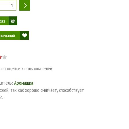
+
 желаний
4
по оценке
7
пользователей
дитель:
Аромашка
ожей, так как хорошо смягчает, способствует
с.