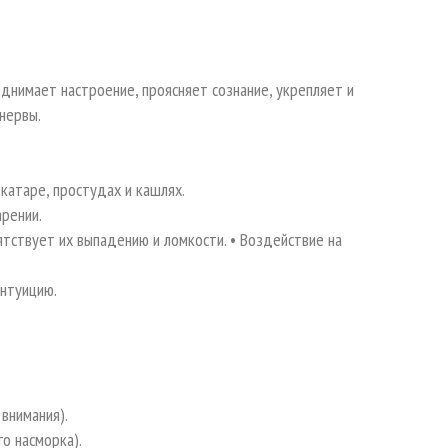
однимает настроение, проясняет сознание, укрепляет и
нервы.
 катаре, простудах и кашлях.
арении.
ятствует их выпадению и ломкости. • Воздействие на
интуицию.
 внимания).
го насморка).