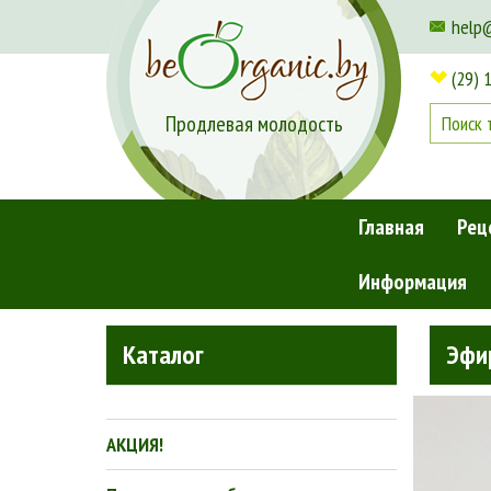
help
(29) 
Продлевая молодость
Главная
Рец
Информация
Главная
»
Бренды
»
AROMASHKA
»
Эфирное масло бази
Каталог
Эфи
АКЦИЯ!