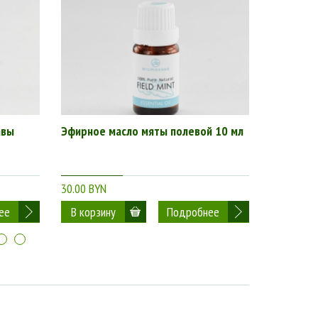
авы
Эфирное масло мяты полевой 10 мл
Эфирное 
30.00 BYN
105.00 BY
ее
Подробнее