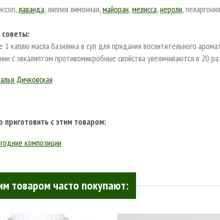
 иссоп,
лаванда
, липпия лимонная,
майоран
,
мелисса
,
нероли
, пеларгони
.
 советы:
е 1 каплю масла базилика в суп для придания восхитительного арома
ании с эвкалиптом противомикробные свойства увеличиваются в 20 ра
алья Дичковская
 приготовить с этим товаром:
годние композиции
им товаром часто покупают: