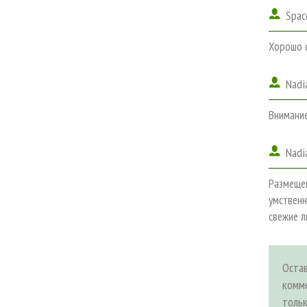
Spac
Хорошо с
Nadi
Внимание
Nadi
Размещен
умственн
свежие л
Оста
комм
толь