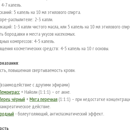
: 4-7 капель.
сканий: 5 капель на 10 мл этилового спирта.
торе-распылителе: 2-3 капли.
икаций: 1-3 капли чистого масла, или 5 капель на 10 мл этилового спи
ть бородавки и места укусов насекомых.
дных компрессов: 4-5 капель.
ащения косметических средств: 4-5 капель на 10 г основы.
оказания
:
сть, повышенная свертываемость крови.
(взаимодействие с другими эфирами)
Лемонграсс
+ Найоли (1:1:1) – от акне.
Перец чёрный
+
Мята перечная
(1:1:1) – при недостатке концентрац
панкреатическое действие.
ородный
- болеутоляющий, антиспазматический эффект.
ость