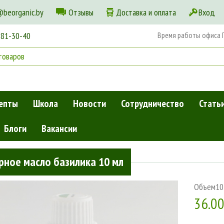
@beorganic.by
Отзывы
Доставка и оплата
Вход
181-30-40
Время работы офиса Пн
епты
Школа
Новости
Сотрудничество
Стать
Блоги
Вакансии
лика 10 мл
рное масло базилика 10 мл
Объем
10
36.0