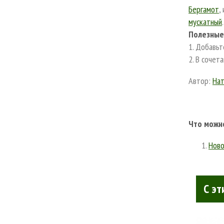
Бергамот
,
мускатный
Полезные
1. Добавьт
2. В сочет
Автор:
Нат
Что можно
Ново
С эт