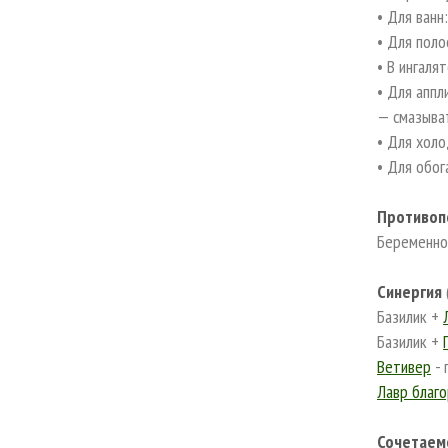
• Для ванн
• Для поло
• В ингаля
• Для аппл
— смазыва
• Для холо
• Для обог
Противоп
Беременно
Синергия
Базилик +
Базилик +
Ветивер
- 
Лавр благ
Сочетаем