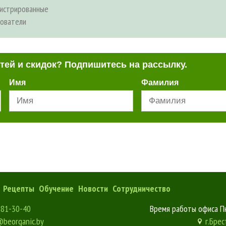
гистрированные
зователи
стей и скидок? Подпишитесь на рассылку.
Имя
Фамилия
Рецепты
Обучение
Новости
Сотрудничество
181-30-40
Время работы офиса Пн
@beorganic.by
г.Брес