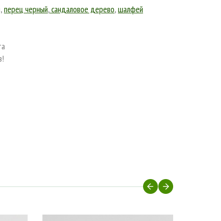
я,
перец черный
,
сандаловое дерево
,
шалфей
та
з!