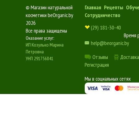
©
Магазин натуральной
Главная
Рецепты
Обуч
косметики beOrganic.by
Сотрудничество
2026
(29) 181-30-40
Все права защищены
Время 
Оказание услуг:
help@beorganic.by
ИП Козулько Марина
Петровна
Отзывы
Доставка
УНП 291756841
Регистрация
Мы в социальных сетях