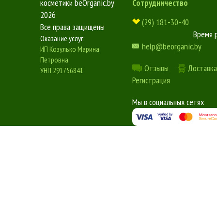
косметики beOrganic.by
Сотрудничество
2026
(29) 181-30-40
Все права защищены
Время 
Оказание услуг:
help@beorganic.by
ИП Козулько Марина
Петровна
Отзывы
Доставка
УНП 291756841
Регистрация
Мы в социальных сетях