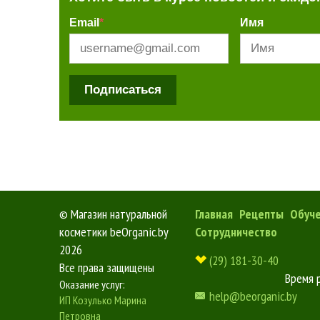
Email
*
Имя
Подписаться
©
Магазин натуральной
Главная
Рецепты
Обуч
косметики beOrganic.by
Сотрудничество
2026
(29) 181-30-40
Все права защищены
Время 
Оказание услуг:
help@beorganic.by
ИП Козулько Марина
Петровна