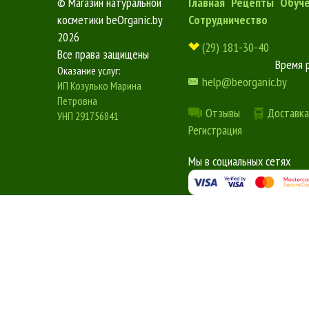
©
Магазин натуральной
Главная
Рецепты
Обуч
косметики beOrganic.by
Сотрудничество
2026
(29) 181-30-40
Все права защищены
Время 
Оказание услуг:
help@beorganic.by
ИП Козулько Марина
Петровна
Отзывы
Доставка
УНП 291756841
Регистрация
Мы в социальных сетях