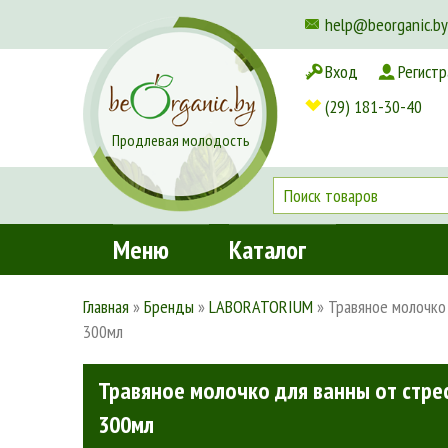
help@beorganic.by
Вход
Регистр
Доставка и оплата
(29) 181-30-40
Продлевая молодость
Меню
Каталог
Главная
»
Бренды
»
LABORATORIUM
»
Травяное молочко 
300мл
Травяное молочко для ванны от стре
300мл