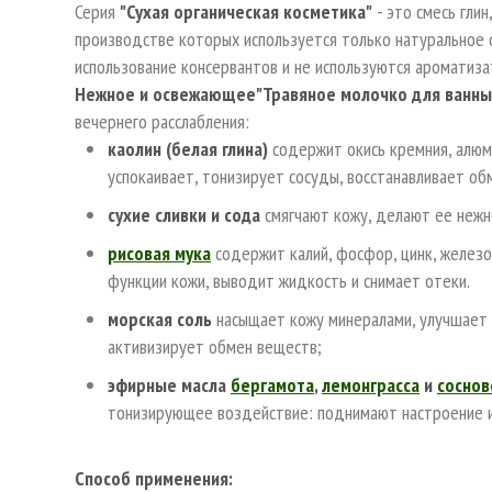
Серия
"Сухая органическая косметика"
- это смесь глин
производстве которых используется только натуральное 
использование консервантов и не используются ароматиз
Нежное и освежающее"Травяное молочко для ванны 
вечернего расслабления:
каолин (белая глина)
содержит окись кремния, алюми
успокаивает, тонизирует сосуды, восстанавливает об
сухие сливки и сода
смягчают кожу, делают ее нежн
рисовая мука
содержит калий, фосфор, цинк, железо,
функции кожи, выводит жидкость и снимает отеки.
морская соль
насыщает кожу минералами, улучшает 
активизирует обмен веществ;
эфирные масла
бергамота
,
лемонграсса
и
соснов
тонизирующее воздействие: поднимают настроение и
Способ применения: