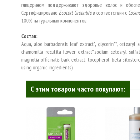
глицерином поддерживают здоровье волос и обеспеч
Сертифицировано
Ecocert Greenlife
в соответствии с
Cosmo
100% натуральных компонентов.
Состав:
Aqua, aloe barbadensis leaf extract*, glycerin**, cetearyl al
chamomilla recutita flower extract*,sodium cetearyl sulfate,
magnolia officinalis bark extract, tocopherol, beta-sitoster
using organic ingredients)
С этим товаром часто покупают: