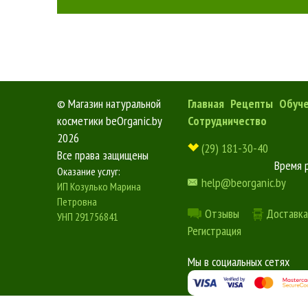
©
Магазин натуральной
Главная
Рецепты
Обуч
косметики beOrganic.by
Сотрудничество
2026
(29) 181-30-40
Все права защищены
Время 
Оказание услуг:
help@beorganic.by
ИП Козулько Марина
Петровна
Отзывы
Доставка
УНП 291756841
Регистрация
Мы в социальных сетях