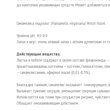
до нанесения увлажняющих средств. Может добавляться в
Гамамелиса гидролат /Hamamelis virginiana/ Witch Hazel
Уровень pH: 4.0-8.0
Запах и вкус: очень нежный запах с лёгким древесным отт
Действующие вещества:
Листья и побеги содержат в своем составе флавоноиды –
проантоцианидины, катехины – катехин, галлокатехин, эпик
– гамамелитаннин, эфирное масло (0,01-0,5%).
Благодаря танинам, гамамелис оказывает тонизирующее, 
Вызывает сужение сосудов, уменьшение секреции сальных
Используется как тоник при сосудистом рисунке, чувстви
Обладает омолаживающим действием.