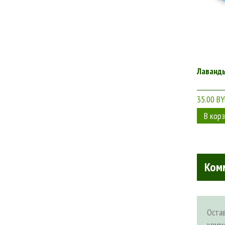
Лаванд
35.00 B
Ком
Оста
комм