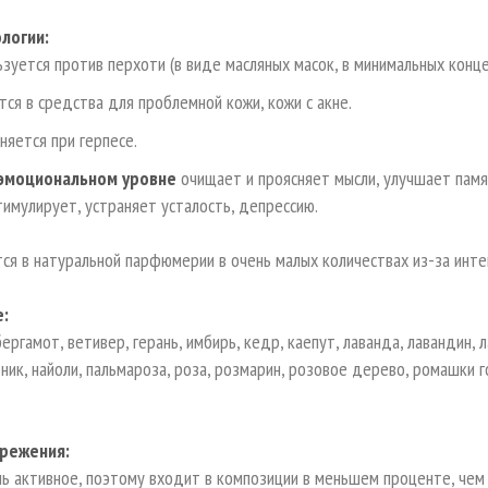
логии:
ьзуется против перхоти (в виде масляных масок, в минимальных конце
тся в средства для проблемной кожи, кожи с акне.
няется при герпесе.
-эмоциональном уровне
очищает и проясняет мысли, улучшает памя
тимулирует, устраняет усталость, депрессию.
ся в натуральной парфюмерии в очень малых количествах из-за инте
е:
бергамот, ветивер, герань, имбирь, кедр, каепут, лаванда, лавандин, л
ик, найоли, пальмароза, роза, розмарин, розовое дерево, ромашки го
режения:
ь активное, поэтому входит в композиции в меньшем проценте, чем