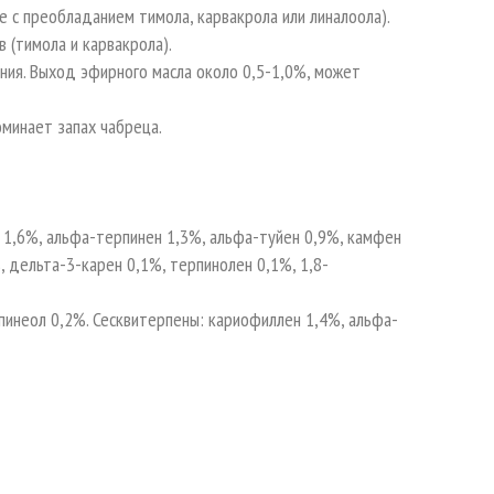
 с преобладанием тимола, карвакрола или линалоола).
(тимола и карвакрола).
ия. Выход эфирного масла около 0,5-1,0%, может
оминает запах чабреца.
 1,6%, альфа-терпинен 1,3%, альфа-туйен 0,9%, камфен
 дельта-3-карен 0,1%, терпинолен 0,1%, 1,8-
пинеол 0,2%. Сесквитерпены: кариофиллен 1,4%, альфа-