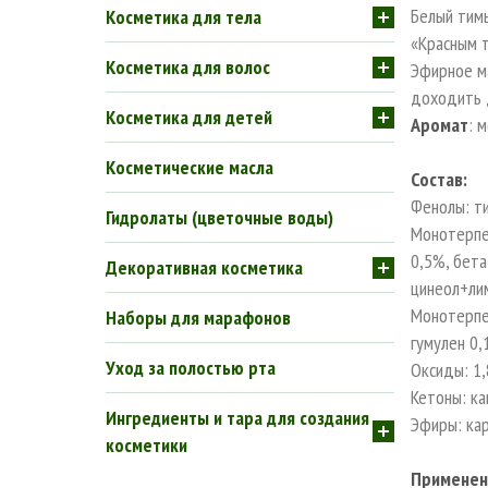
Белый тимь
Косметика для тела
«Красным 
Косметика для волос
Эфирное м
доходить 
Косметика для детей
Аромат
: 
Косметические масла
Состав:
Фенолы: ти
Гидролаты (цветочные воды)
Монотерпен
0,5%, бета
Декоративная косметика
цинеол+ли
Монотерпен
Наборы для марафонов
гумулен 0,
Уход за полостью рта
Оксиды: 1,
Кетоны: к
Ингредиенты и тара для создания
Эфиры: ка
косметики
Применени