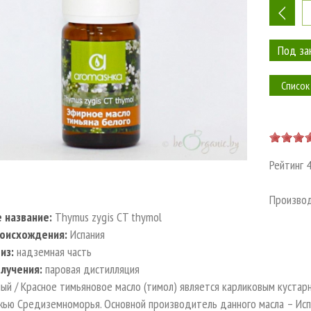
-
Список
Рейтинг
Произво
е название:
Thymus zygis CT thymol
роисхождения:
Испания
из:
надземная часть
лучения:
паровая дистилляция
ый / Красное тимьяновое масло (тимол) является карликовым кустар
жью Средиземноморья. Основной производитель данного масла – Исп