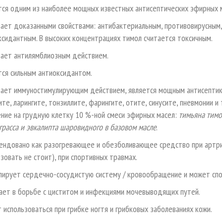
тся одним из наиболее мощных известных антисептических эфирных 
ает доказанными свойствами: антибактериальным, противовирусным,
ксидантным. В высоких концентрациях тимол считается токсичным.
ает антилямблиозным действием.
тся сильным антиоксидантом.
ает иммуностимулирующим действием, является мощным антисептиком
ите, ларингите, тонзиллите, фарингите, отите, синусите, пневмонии 
ение на грудную клетку 10 %-ной смеси эфирных масел:
тимьяна тимо
грасса и эвкалипта шаровидного в базовом масле
.
ендовано как разогревающее и обезболивающее средство при артрит
зовать не стоит), при спортивных травмах.
лирует сердечно-сосудистую систему / кровообращение и может спо
ает в борьбе с циститом и инфекциями мочевыводящих путей.
 использоваться при грибке ногтя и грибковых заболеваниях кожи.