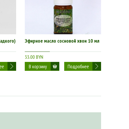
адкого)
Эфирное масло сосновой хвои 10 мл
Эфирное 
33.00 BYN
40.00 BYN
ее
Подробнее