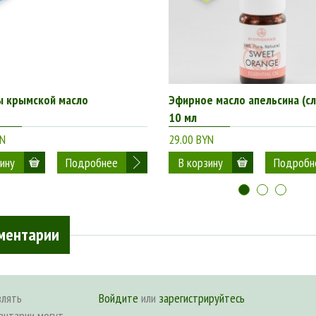
ы крымской масло
Эфирное масло апельсина (сл
10 мл
YN
29.00 BYN
Подробнее
Подробн
ментарии
влять
Войдите
или
зарегистрируйтесь
ентарии могут