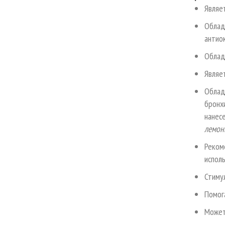
Являе
Облад
антио
Облад
Являе
Облад
бронх
нанес
лемон
Реком
исполь
Стиму
Помог
Может