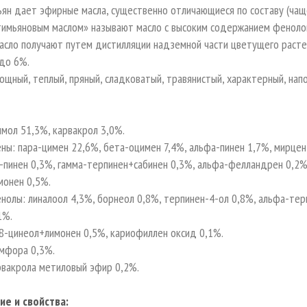
ян дает эфирные масла, существенно отличающиеся по составу (чаще
тимьяновым маслом» называют масло с высоким содержанием фенолов 
асло получают путем дистилляции надземной части цветущего растен
до 6%.
мощный, теплый, пряный, сладковатый, травянистый, характерный, нап
мол 51,3%, карвакрол 3,0%.
ы: пара-цимен 22,6%, бета-оцимен 7,4%, альфа-пинен 1,7%, мирцен
-пинен 0,3%, гамма-терпинен+сабинен 0,3%, альфа-фелландрен 0,2%,
монен 0,5%.
олы: линалоол 4,3%, борнеол 0,8%, терпинен-4-ол 0,8%, альфа-тер
1%.
8-цинеол+лимонен 0,5%, кариофиллен оксид 0,1%.
амфора 0,3%.
рвакрола метиловый эфир 0,2%.
е и свойства: