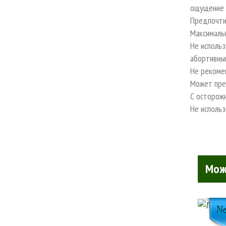
ощущение 
Предпочтит
Максималь
Не исполь
абортивны
Не рекомен
Может пре
С осторож
Не использ
Мож