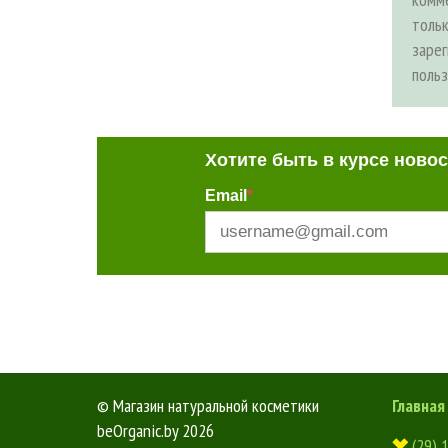
толь
заре
поль
Хотите быть в курсе ново
Email
*
©
Магазин натуральной косметики
Главная
beOrganic.by
2026
(29) 