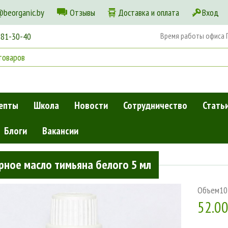
@beorganic.by
Отзывы
Доставка и оплата
Вход
181-30-40
Время работы офиса Пн
епты
Школа
Новости
Сотрудничество
Стать
Блоги
Вакансии
мл
ное масло тимьяна белого 5 мл
Объем
10
52.0