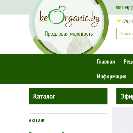
help
(29) 
Продлевая молодость
Главная
Рец
Информация
Главная
»
Бренды
»
Эфирное масло тимьяна белого 5 
Каталог
Эфир
АКЦИЯ!