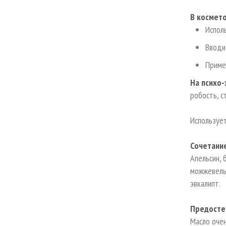
В космето
Испол
Вводи
Приме
На психо
робость, с
Использует
Сочетани
Апельсин, 
можжевельн
эвкалипт.
Предосте
Масло очен