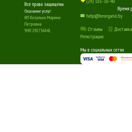
(29) 181-30-40
Все права защищены
Время 
Оказание услуг:
help@beorganic.by
ИП Козулько Марина
Петровна
Отзывы
Доставка
УНП 291756841
Регистрация
Мы в социальных сетях