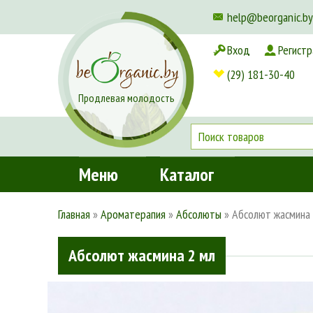
help@beorganic.by
Вход
Регистр
Доставка и оплата
(29) 181-30-40
Продлевая молодость
Меню
Каталог
Главная
»
Ароматерапия
»
Абсолюты
»
Абсолют жасмина 
Абсолют жасмина 2 мл