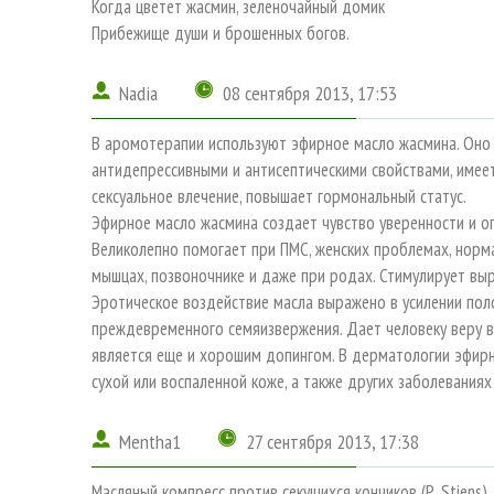
Когда цветет жасмин, зеленочайный домик
Прибежище души и брошенных богов.
Nadia
08 сентября 2013, 17:53
В аромотерапии используют эфирное масло жасмина. Оно 
антидепрессивными и антисептическими свойствами, имеет
сексуальное влечение, повышает гормональный статус.
Эфирное масло жасмина создает чувство уверенности и оп
Великолепно помогает при ПМС, женских проблемах, норма
мышцах, позвоночнике и даже при родах. Стимулирует вы
Эротическое воздействие масла выражено в усилении поло
преждевременного семяизвержения. Дает человеку веру в 
является еще и хорошим допингом. В дерматологии эфирн
сухой или воспаленной коже, а также других заболеваниях
Mentha1
27 сентября 2013, 17:38
Масляный компресс против секущихся кончиков (Р. Stiens)