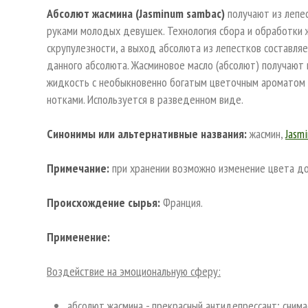
Абсолют жасмина (Jasminum sambac)
получают из лепес
руками молодых девушек. Технология сбора и обработки
скрупулезности, а выход абсолюта из лепестков составляе
данного абсолюта. Жасминовое масло (абсолют) получают
жидкость с необыкновенно богатым цветочным ароматом
нотками. Используется в разведенном виде.
Синонимы или альтернативные названия:
жасмин,
Jasm
Примечание:
при хранении возможно изменение цвета до
Происхождение сырья:
Франция.
Применение:
Воздействие на эмоциональную сферу:
абсолют жасмина - прекрасный антидепрессант; снима