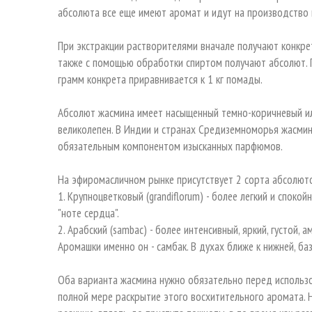
абсолюта все еще имеют аромат и идут на производство 
При экстракции растворителями вначале получают конкрет
также с помощью обработки спиртом получают абсолют. 
грамм конкрета приравнивается к 1 кг помады.
Абсолют жасмина имеет насыщенный темно-коричневый или
великолепен. В Индии и странах Средиземноморья жасмин 
обязательным компонентом изысканных парфюмов.
На эфиромасличном рынке присутствует 2 сорта абсолют
1. Крупноцветковый (grandiflorum) - более легкий и спокой
"ноте сердца".
2. Арабский (sambac) - более интенсивный, яркий, густой,
Аромашки именно он - самбак. В духах ближе к нижней, ба
Оба варианта жасмина нужно обязательно перед использо
полной мере раскрытие этого восхитительного аромата.