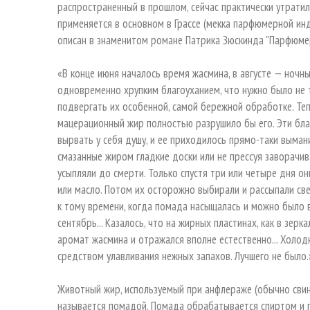
распространенный в прошлом, сейчас практически утратил
применяется в основном в Грассе (мекка парфюмерной ин
описан в знаменитом романе Патрика Зюскинда "Парфюме
«В конце июня началось время жасмина, в августе — ночн
одновременно хрупким благоуханием, что нужно было не т
подвергать их особенной, самой бережной обработке. Теп
мацерационный жир полностью разрушило бы его. Эти бла
вырвать у себя душу, и ее приходилось прямо-таки выма
смазанные жиром гладкие доски или не прессуя заворачив
усыпляли до смерти. Только спустя три или четыре дня о
или масло. Потом их осторожно выбирали и рассыпали све
к тому времени, когда помада насыщалась и можно было 
сентябрь... Казалось, что на жирных пластинах, как в зер
аромат жасмина и отражался вполне естественно... Хол
средством улавливания нежных запахов. Лучшего не было.
Животный жир, используемый при анфлераже (обычно свин
называется помадой. Помада обрабатывается спиртом и п