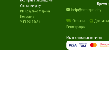
Время 
Оказание услуг:
help@beorganic.by
ИП Козулько Марина
Петровна
Отзывы
Доставка
УНП 291756841
Регистрация
Мы в социальных сетях