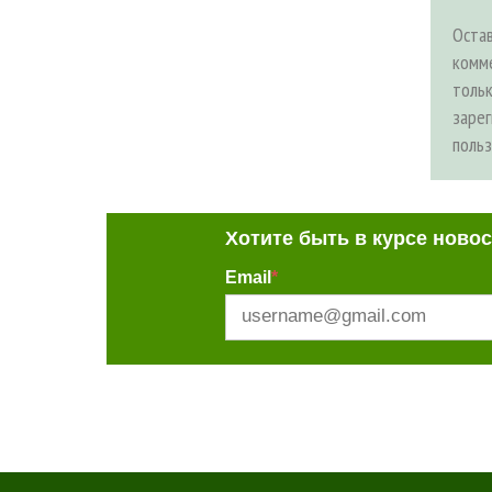
Оста
комм
толь
заре
поль
Хотите быть в курсе ново
Email
*