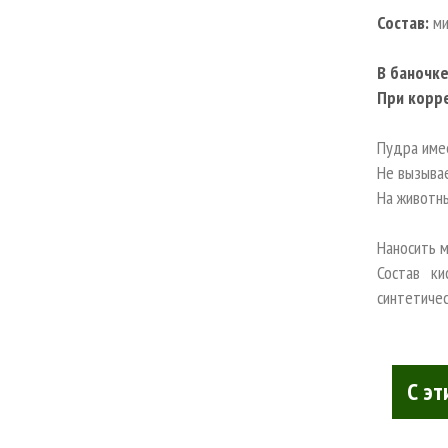
Состав:
ми
В баночк
При корре
Пудра име
Не вызывае
На животн
Наносить 
Состав ки
синтетичес
С эт