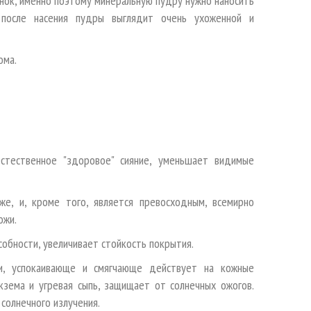
нок, именно поэтому минеральную пудру нужно наносить
 после насения пудры выглядит очень ухоженной и
ома.
стественное "здоровое" сияние, уменьшает видимые
е, и, кроме того, является превосходным, всемирно
ожи.
обности, увеличивает стойкость покрытия.
и, успокаивающе и смягчающе действует на кожные
кзема и угревая сыпь, защищает от солнечных ожогов.
солнечного излучения.