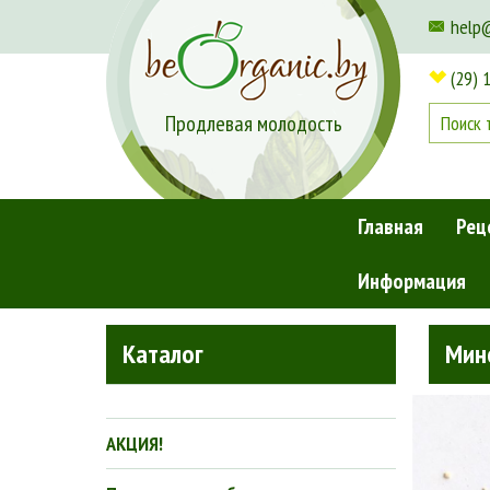
help
(29) 
Продлевая молодость
Главная
Рец
Информация
Главная
»
Декоративная косметика
»
Минеральная пуд
Каталог
Мин
АКЦИЯ!