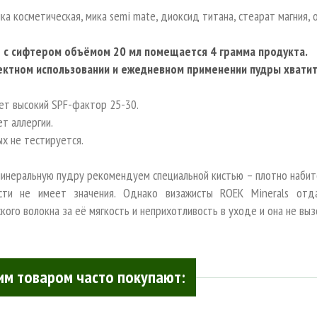
ка косметическая, мика semi mate, диоксид титана, стеарат магния,
е с сифтером объёмом 20 мл помещается 4 грамма продукта.
ктном использовании и ежедневном применении пудры хватит
ет высокий SPF-фактор 25-30.
т аллергии.
ых не тестируется.
минеральную пудру рекомендуем специальной кистью – плотно наби
сти не имеет значения. Однако визажисты ROEK Minerals отд
кого волокна за её мягкость и неприхотливость в уходе и она не вызо
им товаром часто покупают: