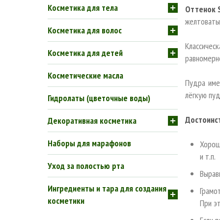
Косметика для тела
Оттенок 
желтоваты
Косметика для волос
Классичес
Косметика для детей
равномерн
Косметические масла
Пудра име
лёгкую пуд
Гидролаты (цветочные воды)
Достоинс
Декоративная косметика
Наборы для марафонов
Хорош
и т.п.
Уход за полостью рта
Вырав
Ингредиенты и тара для создания
Грамо
косметики
При э