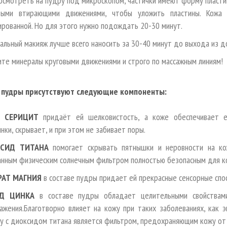
посмотреть на пудру под микроскопом, частички имеют форму пласти
выми втирающими движениями, чтобы уложить пластины. Кожа
ированной. Но для этого нужно подождать 20-30 минут.
альный макияж лучше всего наносить за 30-40 минут до выхода из д
ите минералы круговыми движениями и строго по массажным линиям!
е пудры присутствуют следующие компоненты:
 СЕРИЦИТ
придаёт ей шелковистость, а коже обеспечивает е
ки, скрывает, и при этом не забивает поры.
СИД ТИТАНА
помогает скрывать пятнышки и неровности на кож
анным физическим солнечным фильтром полностью безопасным для к
РАТ МАГНИЯ
в составе пудры придает ей прекрасные сенсорные спос
Д ЦИНКА
в составе пудры обладает целительными свойствам
ажения.Благотворно влияет на кожу при таких заболеваниях, как э
у с диоксидом титана является фильтром, предохраняющим кожу от 