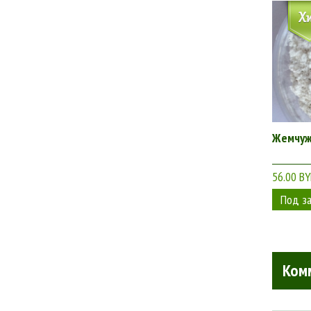
Жемчуж
56.00 B
Ком