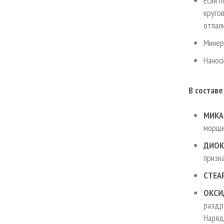
Если 
круго
отпал
Минер
Нанос
В состав
МИКА
морщин
ДИОК
призн
СТЕА
ОКСИ
раздр
Наряд