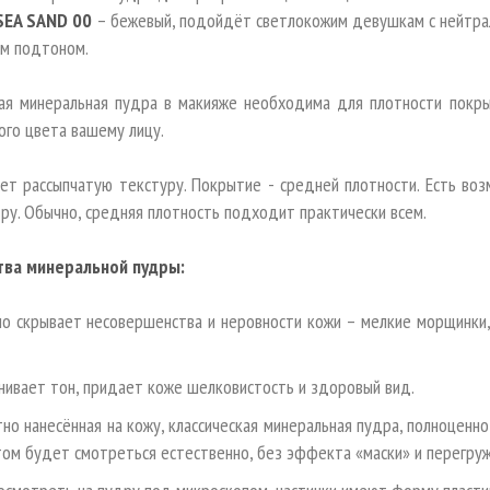
SEA SAND 00
– бежевый, подойдёт светлокожим девушкам с нейтрал
м подтоном.
кая минеральная пудра в макияже необходима для плотности покр
ого цвета вашему лицу.
ет рассыпчатую текстуру. Покрытие - средней плотности. Есть воз
ру. Обычно, средняя плотность подходит практически всем.
тва минеральной пудры:
о скрывает несовершенства и неровности кожи – мелкие морщинки,
нивает тон, придает коже шелковистость и здоровый вид.
тно нанесённая на кожу, классическая минеральная пудра, полноцен
том будет смотреться естественно, без эффекта «маски» и перегруж