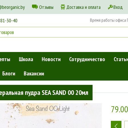
@beorganic.by
Отзывы
Доставка и оплата
Вход
181-30-40
Время работы офиса Пн
епты
Школа
Новости
Сотрудничество
Стать
Блоги
Вакансии
ра SEA SAND 00 20мл
еральная пудра SEA SAND 00 20мл
79.0
-