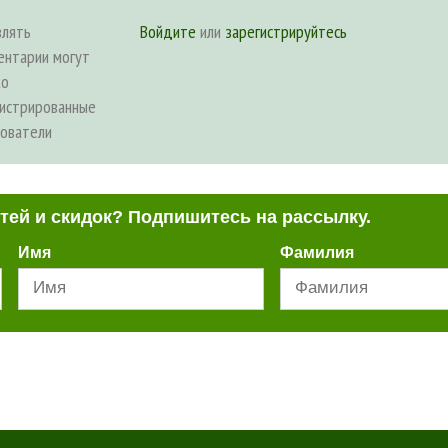
влять
Войдите
или
зарегистрируйтесь
ентарии могут
ко
гистрированные
зователи
стей и скидок? Подпишитесь на рассылку.
Имя
Фамилия