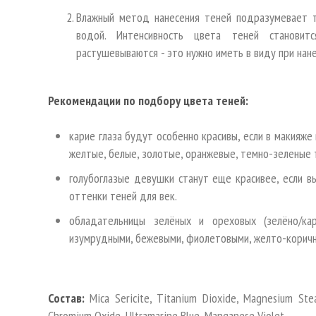
Влажный метод нанесения теней подразумевает т
водой. Интенсивность цвета теней становит
растушевываются - это нужно иметь в виду при нан
Рекомендации по подбору цвета теней:
карие глаза будут особенно красивы, если в макияже
желтые, белые, золотые, оранжевые, темно-зеленые т
голубоглазые девушки станут еще красивее, если в
оттенки теней для век.
обладательницы зелёных и ореховых (зелёно/ка
изумрудными, бежевыми, фиолетовыми, желто-коричн
Состав:
Mica Sericite, Titanium Dioxide, Magnesium Stear
Chromium Oxide, Ultramarine Blue, Manganese Violet.