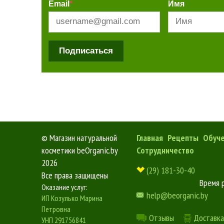
Email
*
Имя
Подписаться
©
Магазин натуральной
Главная
Рецепты
Обуч
косметики beOrganic.by
Сотрудничество
2026
(29) 181-30-40
Все права защищены
Время 
Оказание услуг:
help@beorganic.by
ИП Козулько Марина
Петровна
Отзывы
Доставка
УНП 291756841