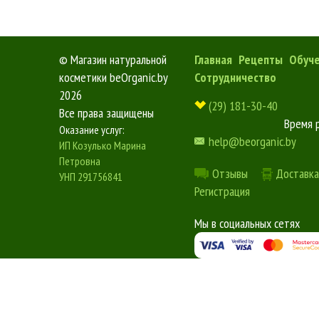
©
Магазин натуральной
Главная
Рецепты
Обуч
косметики beOrganic.by
Сотрудничество
2026
(29) 181-30-40
Все права защищены
Время 
Оказание услуг:
help@beorganic.by
ИП Козулько Марина
Петровна
Отзывы
Доставка
УНП 291756841
Регистрация
Мы в социальных сетях