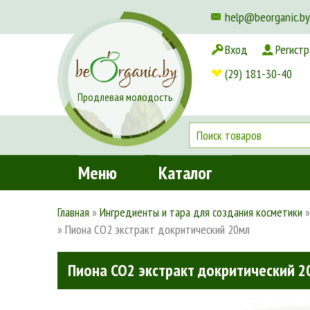
help@beorganic.by
Вход
Регистр
Доставка и оплата
(29) 181-30-40
Продлевая молодость
Меню
Каталог
Главная
»
Ингредиенты и тара для создания косметики
»
Пиона СО2 экстракт докритический 20мл
Пиона СО2 экстракт докритический 2