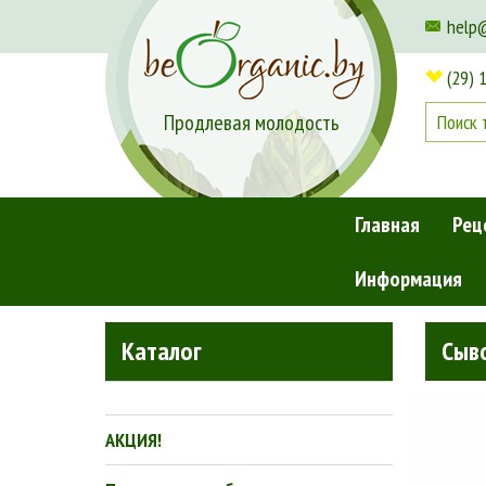
help
(29) 
Продлевая молодость
Главная
Рец
Информация
Главная
»
Косметика для волос
»
Натуральные бальзам
Каталог
Сыв
АКЦИЯ!