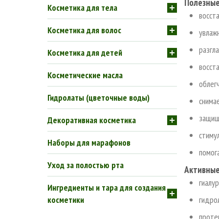
Полезные
Косметика для тела
восст
Косметика для волос
увлаж
разгл
Косметика для детей
восста
Косметические масла
облег
Гидролаты (цветочные воды)
снима
защищ
Декоративная косметика
стиму
Наборы для марафонов
помог
Уход за полостью рта
Активные
гиалу
Ингредиенты и тара для создания
гидро
косметики
проте