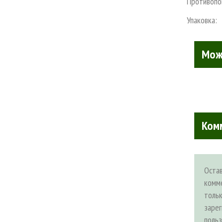
Противопо
Упаковка:
Мож
Ком
Оста
комм
толь
заре
поль