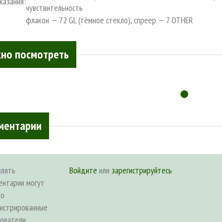
казания:
чувствительность
флакон — 72 GL (тёмное стекло), спреер — 7 OTHER
но посмотреть
ментарии
влять
Войдите
или
зарегистрируйтесь
ентарии могут
ко
гистрированные
зователи