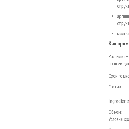
структ
аргин
струк
молоч
Как прим
Распылите 
по всей дл
Срок годно
Состав:
Ingredient
Объем:
Условия хр