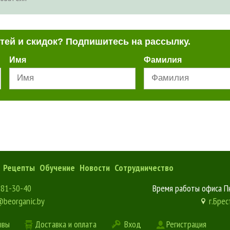
стей и скидок? Подпишитесь на рассылку.
Имя
Фамилия
Рецепты
Обучение
Новости
Сотрудничество
181-30-40
Время работы офиса Пн
@beorganic.by
г.Брес
ывы
Доставка и оплата
Вход
Регистрация