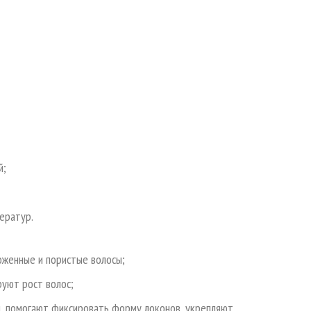
й;
ератур.
оженные и пористые волосы;
уют рост волос;
й, помогают фиксировать форму локонов, укрепляют