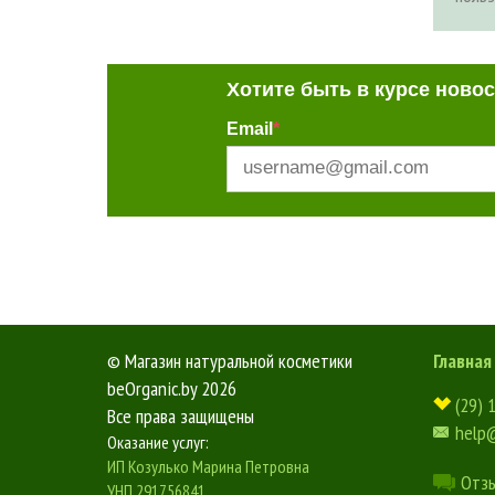
Хотите быть в курсе ново
Email
*
©
Магазин натуральной косметики
Главная
beOrganic.by
2026
(29) 
Все права защищены
help
Оказание услуг:
ИП Козулько Марина Петровна
Отз
УНП 291756841