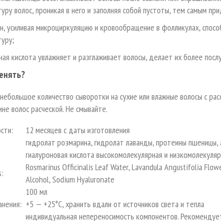
уру волос, проникая в него и заполняя собой пустоты, тем самым при
ин, усиливая микроциркуляцию и кровообращение в фолликулах, спосо
туру;
ная кислота увлажняет и разглаживает волосы, делает их более посл
енять?
небольшое количество сыворотки на сухие или влажные волосы с ра
ине волос расческой. Не смывайте.
сти:
12 месяцев с даты изготовления
гидролат розмарина, гидролат лаванды, протеины пшеницы, а
гиалуроновая кислота высокомолекулярная и низкомолекуляр
Rosmarinus Officinalis Leaf Water, Lavandula Angustifolia Flow
s:
Alcohol, Sodium Hyaluronate
100 мл
анения:
+5 — +25°С, хранить вдали от источников света и тепла
индивидуальная непереносимость компонентов. Рекомендуе