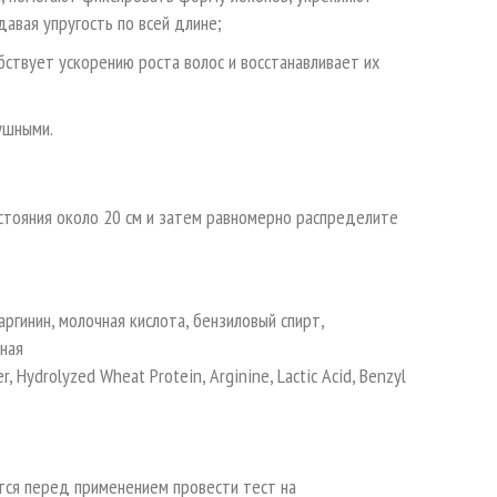
давая упругость по всей длине;
бствует ускорению роста волос и восстанавливает их
ушными.
сстояния около 20 см и затем равномерно распределите
ргинин, молочная кислота, бензиловый спирт,
ная
er, Hydrolyzed Wheat Protein, Arginine, Lactic Acid, Benzyl
тся перед применением провести тест на