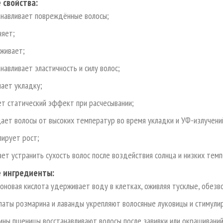
 свойства:
анавливает повреждённые волосы;
няет;
аживает;
навливает эластичность и силу волос;
чает укладку;
ет статический эффект при расчесывании;
ает волосы от высоких температур во время укладки и УФ-излучени
лирует рост;
ает устранить сухость волос после воздействия солнца и низких темп
 ингредиенты:
роновая кислота удерживает воду в клетках, оживляя тусклые, обезв
латы розмарина и лаванды укрепляют волосяные луковицы и стимулир
ины пшеницы восстанавливают волосы после завивки или окрашивани