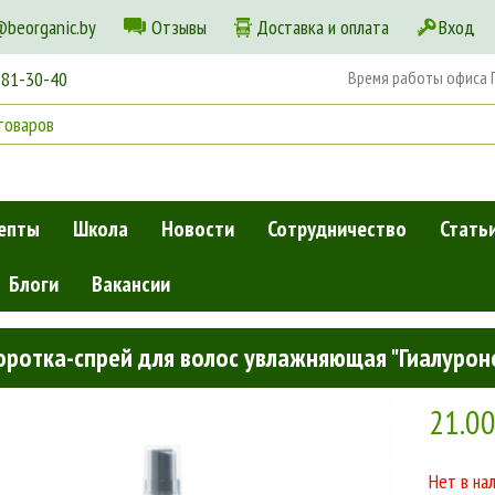
@beorganic.by
Отзывы
Доставка и оплата
Вход
181-30-40
Время работы офиса Пн
епты
Школа
Новости
Сотрудничество
Стать
Блоги
Вакансии
ы и кондиционеры для волос
»
Сыворотка-спрей для волос увлажняю
оротка-спрей для волос увлажняющая "Гиалурон
21.0
Нет в на