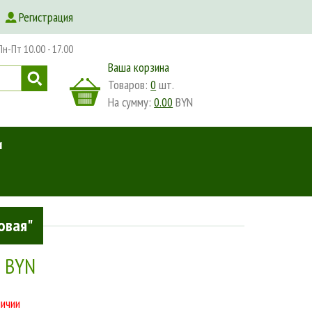
Регистрация
-Пт 10.00 - 17.00
Ваша корзина
Товаров:
0
шт.
На сумму:
0.00
BYN
и
щая "Гиалуроновая"
овая"
0 BYN
личии