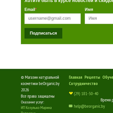
Хотите быть в курсе новостей и скидо
Email
*
Имя
Подписаться
©
Магазин натуральной
Главная
Рецепты
Обуч
косметики beOrganic.by
Сотрудничество
2026
(29) 181-30-40
Все права защищены
Время 
Оказание услуг:
help@beorganic.by
ИП Козулько Марина
Петровна