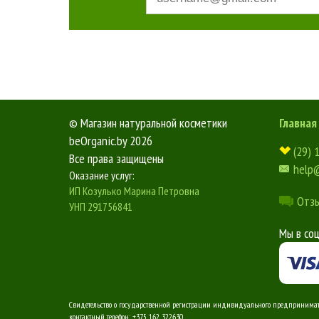
©
Магазин натуральной косметики
Главная
beOrganic.by
2026
(29) 
Все права защищены
help
Оказание услуг:
ИП Козулько Марина Петровна
Отз
УНП 291756841
Мы в со
Свидетельство о государственной регистрации индивидуального предпринимателя 
контактный телефон: +375 162 322630