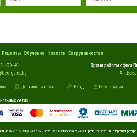
Рецепты
Обучение
Новости
Сотрудничество
181-30-40
Время работы офиса Пн
@beorganic.by
г.Брес
ывы
Доставка и оплата
Вход
Регистрация
циальных сетях
от 16.06.2022 выдано Администрацией Московского района г.Бреста. Регистрация в торговом реестре от