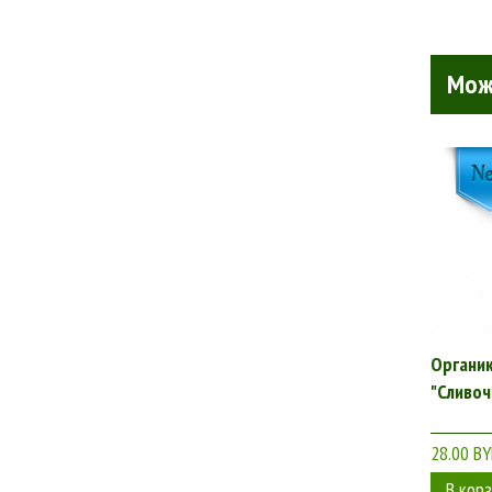
Мож
Органик
"Сливоч
28.00 B