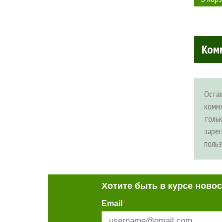
Ком
Оста
комм
толь
заре
поль
Хотите быть в курсе ново
Email
*