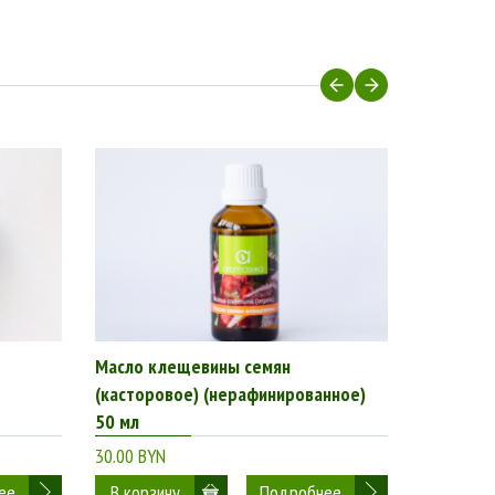
Масло клещевины семян
Органик-
(касторовое) (нерафинированное)
"Арктичес
50 мл
30.00 BYN
28.00 BYN
ее
Подробнее