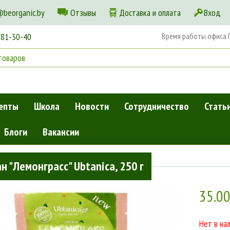
@beorganic.by
Отзывы
Доставка и оплата
Вход
181-30-40
Время работы офиса Пн
епты
Школа
Новости
Сотрудничество
Стать
Блоги
Вакансии
»
Убтан "Лемонграсс" Ubtanica, 250 г
н "Лемонграсс" Ubtanica, 250 г
35.0
Нет в на