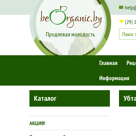
help
(29) 
Продлевая молодость
Главная
Рец
Информация
Главная
»
Косметика для лица
»
Очищение и демакияж
Каталог
Убта
АКЦИЯ!