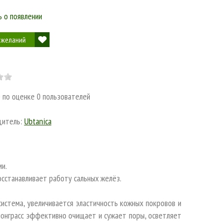
 о появлении
 желаний
0
по оценке
0
пользователей
дитель:
Ubtanica
ми.
станавливает работу сальных желёз.
система, увеличивается эластичность кожных покровов и
монграсс эффективно очищает и сужает поры, осветляет