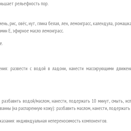
еньшает рельефность пор.
мень, рис, овёс, нут, глина белая, лен, лемонграсс, календула, ромаш
амин Е, эфирное масло лемонграсс.
е.
ния: развести с водой в ладони, нанести массирующими движен
 разбавить водой/маслом, нанести, подержать 10 минут, смыть, ис
анны (на распаренную кожу): разбавить маслом, нанести, подержать
казания: индивидуальная непереносимость компонентов.