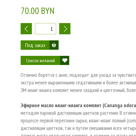
70.00 BYN
-
+
Список желаний
Отлично борется с акне, подходит для ухода за чувствите
экстра менее выраженными седативными и более активным
ЭМ иланг-иланга комплит менее сладкий и цветочный, бол
Эфирное масло иланг-иланга комплит (Cananga odorat
методом паровой дистилляции цветков растения. В отличие
процессе первой перегонки сырья, иланг-иланг полный (co
дистилляции цветков, так и путем смешивания всех четыр
Аромат масла иланг-иланг комплит, в отличие от масла ила