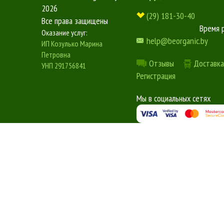
2026
(29) 181-30-40
Все права защищены
Время 
Оказание услуг:
help@beorganic.by
ИП Козулько Марина
Петровна
Отзывы
Доставка
УНП 291756841
Регистрация
Мы в социальных сетях