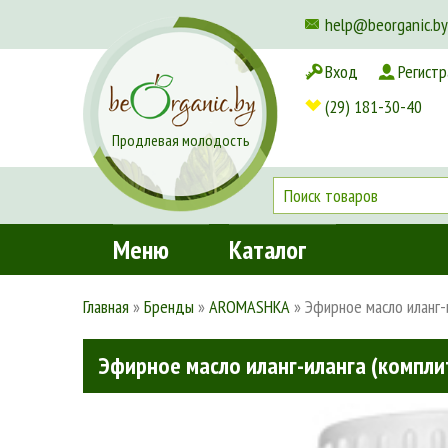
help@beorganic.by
Вход
Регистр
Доставка и оплата
(29) 181-30-40
Продлевая молодость
Меню
Каталог
Главная
»
Бренды
»
AROMASHKA
»
Эфирное масло иланг-
Эфирное масло иланг-иланга (комплит