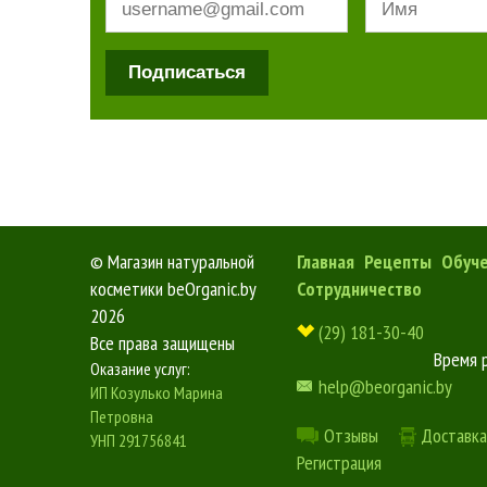
Подписаться
©
Магазин натуральной
Главная
Рецепты
Обуч
косметики beOrganic.by
Сотрудничество
2026
(29) 181-30-40
Все права защищены
Время 
Оказание услуг:
help@beorganic.by
ИП Козулько Марина
Петровна
Отзывы
Доставка
УНП 291756841
Регистрация