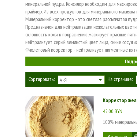
минеральной пудры. Консилер необходим для маскировк
праймер. Из всех продуктов для минерального макияжа
Минеральный корректор - это светлая рассыпчатая пудр
Предназначен для нейтрализации нежелательных цветны
склонность кожи к покраснению,маскирует красные пятн
нейтрализует серый землистый цвет лица, синие сосудис
Фиолетовый корректор - нейтрализует пигментные пятна
Подр
Сортировать:
На странице:
А-Я
Корректор желт
42.00 BYN
100% минеральны