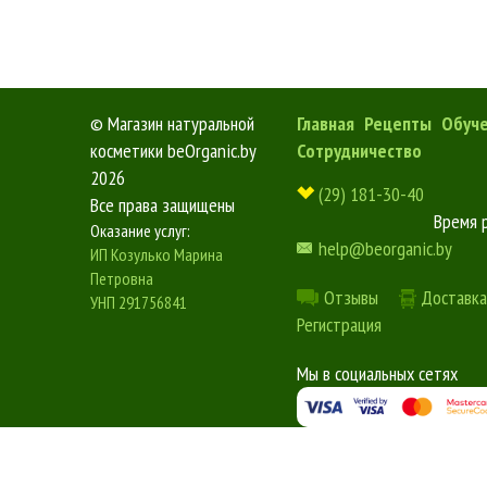
©
Магазин натуральной
Главная
Рецепты
Обуч
косметики beOrganic.by
Сотрудничество
2026
(29) 181-30-40
Все права защищены
Время 
Оказание услуг:
help@beorganic.by
ИП Козулько Марина
Петровна
Отзывы
Доставка
УНП 291756841
Регистрация
Мы в социальных сетях