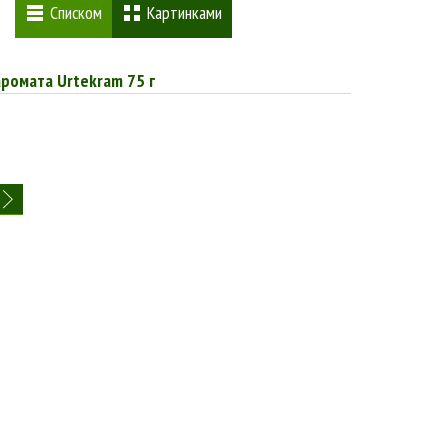
Списком
Картинками
аромата Urtekram 75 г